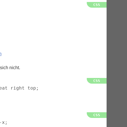
m
sich nicht.
at right top;

x;
