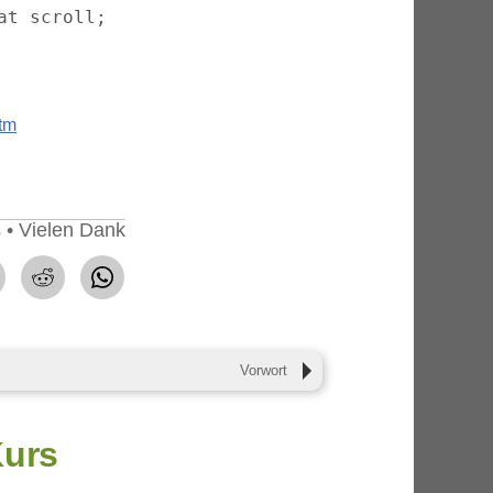
t scroll;

htm
 • Vielen Dank
teilen
teilen
Vorwort
Kurs