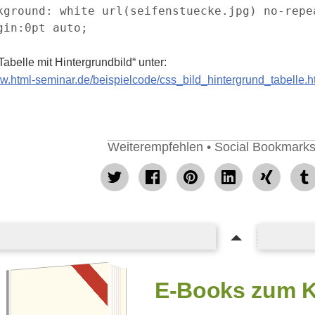
kground: white url(seifenstuecke.jpg) no-repea
gin:0pt auto;

Tabelle mit Hintergrundbild“ unter:
ww.html-seminar.de/beispielcode/css_bild_hintergrund_tabelle.
Weiterempfehlen • Social Bookmarks
tweet
Facebook
pin
mitteilen
teilen
teilen
it
E-Books zum 