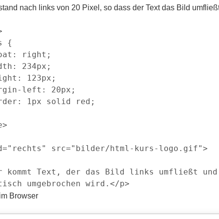
tand nach links von 20 Pixel, so dass der Text das Bild umfließt


 {

oat: right;

dth: 234px;

ight: 123px;

rgin-left: 20px;

rder: 1px solid red;

>

d="rechts" src="bilder/html-kurs-logo.gif">

r kommt Text, der das Bild links umfließt und 
 im Browser