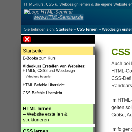
HTML-Kurs, CSS u. Webdesign lernen
& die eigene Website er
www.HTML-Seminar.de
Sie befinden sich:
Startseite
»
CSS lernen
– Webdesign erstel
CSS 
Startseite
E-Books
zum Kurs
Auch bei 
Videokurs Erstellen von Websites:
HTML5, CSS3 und Webdesign
HTML-Code
Videokurs bestellen
CSS-Defin
HTML Befehle Übersicht
Randdarst
CSS Befehle Übersicht
Im HTML-C
gelten so
HTML lernen
– Website erstellen &
Größe, Au
strukturieren
Im folgen
CSS lernen