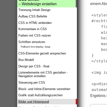
einem Abs
– Webdesign erstellen
Trennung Inhalt Design
<style>
Aufbau CSS Befehle
#rechts
CSS in HTML einbinden
    fl
Kommentare in CSS
    wi
Farben mit CSS nutzen
    he
Schriften einsetzen
    ma
Fallback font-display: swap
    bo
CSS-Elemente gezielt ansprechen
} 

Box-Modell
</style
Design per CSS - float
<img i
Listenelemente mit CSS gestalten -
Navigation erstellen
Steuerung per CSS
<p>Hie
Block- und Inline-Elemente verstehen
Grafik statt Aufzählungszeichen
Ergebnis
Bilder und Hintergrund