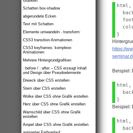
Grafiken
html,
Schatten box-shadow
  bac
abgerundete Ecken
  fon
Text mit Schatten
  col
Elemente umwandeln - transform:
CSS3 transition Animationen
Hintergru
CSS3 keyframes: komplexe
https://w
Animationen
seminar.d
Mehrere Hintergrundgrafiken
::before / ::after – CSS erzeugt Inhalt
Beispiel: 
und Design über Pseudoelemente
Dreieck über CSS erstellen
html,
Stern über CSS erstellen
  bac
Wolke über CSS ohne Grafik erstellen
Herz über CSS ohne Grafik erstellen
Beispiel: 
Warnschild über CSS ohne Grafik
erstellen
html,
Ampel über CSS ohne Grafik erstellen
  bac
animierter Farbverlauf