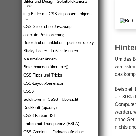
Bilder und Design: Sofortbildkamera-
Look
img-Bilder mit CSS einpassen - object-
fit:
CSS Slider ohne JavaScript
absolute Positionierung
Bereich oben ankleben - position: sticky
Hinte
Sticky Footer - Fußleiste unten
Um das Bi
Mauszeiger ändern
weitesten 
Berechnungen über calc()
das kompl
CSS Tipps und Tricks
CSS-Layout-Generator
Beispiel:
CSS3
als 80% de
Selektoren in CSS3 - Übersicht
Computer d
Deckkraft (opacity)
werden, w
CSS3 Farben HSL
ohne Seri
Farben mit Transparenz (HSLA)
nichts and
CSS Gradient – Farbverläufe ohne