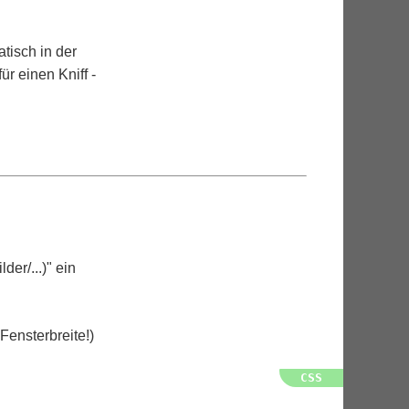
tisch in der
r einen Kniff -
er/...)" ein
 Fensterbreite!)