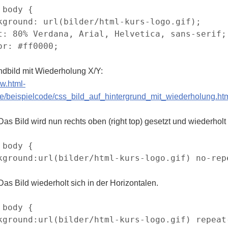
 body {

kground: url(bilder/html-kurs-logo.gif);

t: 80% Verdana, Arial, Helvetica, sans-serif;

or: #ff0000;

ndbild mit Wiederholung X/Y:
ww.html-
e/beispielcode/css_bild_auf_hintergrund_mit_wiederholung.ht
Das Bild wird nun rechts oben (right top) gesetzt und wiederholt 
 body {

kground:url(bilder/html-kurs-logo.gif) no-repe
Das Bild wiederholt sich in der Horizontalen.
 body {

kground:url(bilder/html-kurs-logo.gif) repeat-