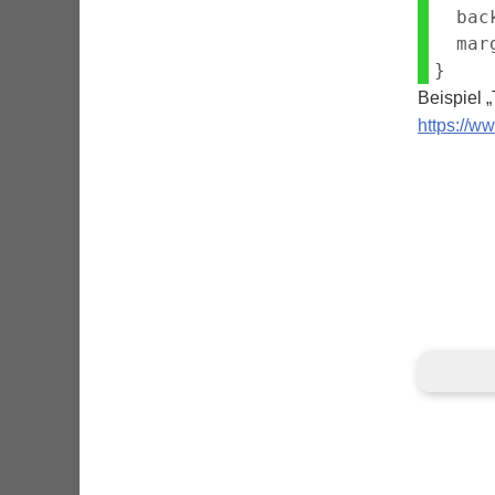
  bac
  mar
Beispiel „
https://w