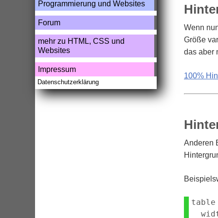
Programmierung und Websites
Hinte
Forum
Wenn nun 
Größe var
mehr zu HTML, CSS und
Websites
das aber n
Impressum
100% Hint
Datenschutzerklärung
Hinte
Anderen E
Hintergru
Beispielsw
table 
  wid