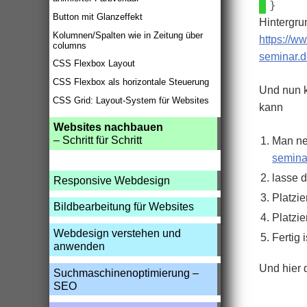
Button mit Glanzeffekt
Hintergru
Kolumnen/Spalten wie in Zeitung über
https://w
columns
seminar.d
CSS Flexbox Layout
CSS Flexbox als horizontale Steuerung
Und nun k
CSS Grid: Layout-System für Websites
kann
Websites nachbauen
– Schritt für Schritt
Man ne
seminar
lasse d
Responsive Webdesign
Platzie
Bildbearbeitung für Websites
Platzie
Webdesign verstehen und
Fertig i
anwenden
Und hier
Suchmaschinenoptimierung –
SEO