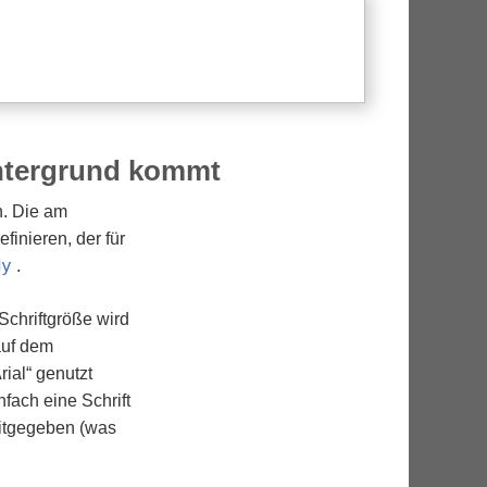
Hintergrund kommt
n. Die am
finieren, der für
dy
.
Schriftgröße wird
 auf dem
rial“ genutzt
fach eine Schrift
mitgegeben (was