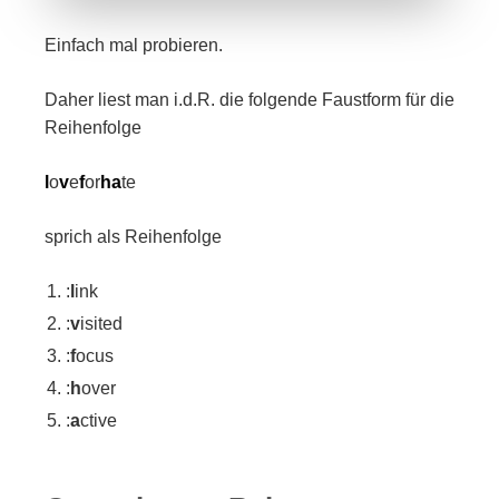
Einfach mal probieren.
Daher liest man i.d.R. die folgende Faustform für die
Reihenfolge
l
o
v
e
f
or
ha
te
sprich als Reihenfolge
:
l
ink
:
v
isited
:
f
ocus
:
h
over
:
a
ctive