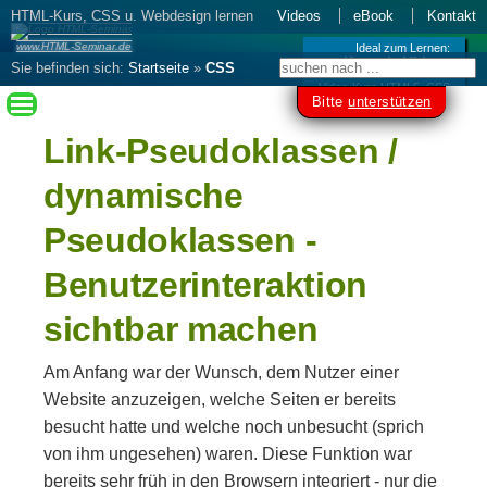
HTML-Kurs, CSS u. Webdesign lernen
Videos
eBook
Kontakt
www.HTML-Seminar.de
Ideal zum Lernen:
Kurs als Videos
Sie befinden sich:
Startseite
»
CSS
Video-Kurs HTML5, CSS
lernen
– Webdesign erstellen
»
Steuerung
Bitte
unterstützen
per CSS
»
Navigation und Pseudoklassen
Link-Pseudoklassen /
dynamische
Pseudoklassen -
Benutzerinteraktion
sichtbar machen
Am Anfang war der Wunsch, dem Nutzer einer
Website anzuzeigen, welche Seiten er bereits
besucht hatte und welche noch unbesucht (sprich
von ihm ungesehen) waren. Diese Funktion war
bereits sehr früh in den Browsern integriert - nur die