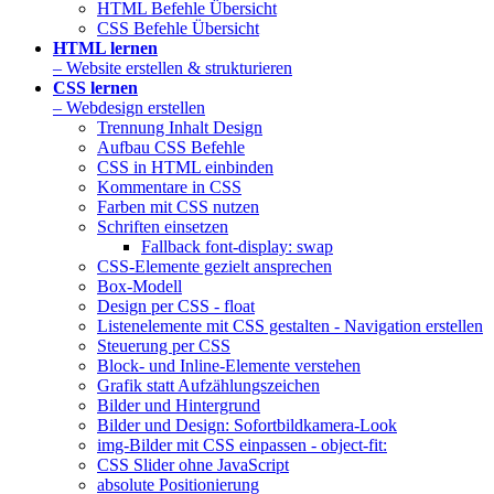
HTML Befehle Übersicht
CSS Befehle Übersicht
HTML lernen
– Website erstellen & strukturieren
CSS lernen
– Webdesign erstellen
Trennung Inhalt Design
Aufbau CSS Befehle
CSS in HTML einbinden
Kommentare in CSS
Farben mit CSS nutzen
Schriften einsetzen
Fallback font-display: swap
CSS-Elemente gezielt ansprechen
Box-Modell
Design per CSS - float
Listenelemente mit CSS gestalten - Navigation erstellen
Steuerung per CSS
Block- und Inline-Elemente verstehen
Grafik statt Aufzählungszeichen
Bilder und Hintergrund
Bilder und Design: Sofortbildkamera-Look
img-Bilder mit CSS einpassen - object-fit:
CSS Slider ohne JavaScript
absolute Positionierung