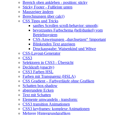
Bereich oben ankleben - position: sticky
Sticky Footer - Fußleiste unten
Mauszeiger ändern
Berechnungen über calc()
CSS Tipps und Tricks
sanftes Scrollen scroll-behavior: smooth;
bevorzugtes Farbschema (hell/dunkel) vom
Betriebssystem
CSS-Anweisungen „durchsetzen“ !important
Blinkenden Text anzeigen
Druckausgabe: Waisenkind und Witwe
CSS-Layout-Generator
CSS3
Selektoren in CSS3 - Übersicht
Deckkraft (opacity)
CSS3 Farben HSL
Farben mit Transparenz (HSLA)
CSS Gradient – Farbverläufe ohne Grafiken
Schatten box-shadow
abgerundete Ecken
Text mit Schatten
Elemente umwandeln - transform:
CSS3 transition Animationen
CSS3 keyframes: komplexe Animationen
Mehrere Hintergrundgrafiken